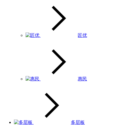
匠优
惠民
多层板