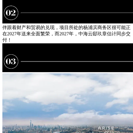
伴跟着财产和贸易的兑现，项目所处的杨浦滨商务区很可能正
在2027年送来全面繁荣，而2027年，中海云邸玖章估计同步交
付！