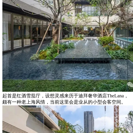
起首是红酒雪茄厅，设想灵感来历于迪拜奢华酒店TheLana，
颇有一种老上海风情，当前这里会是业从的小型会客空间。