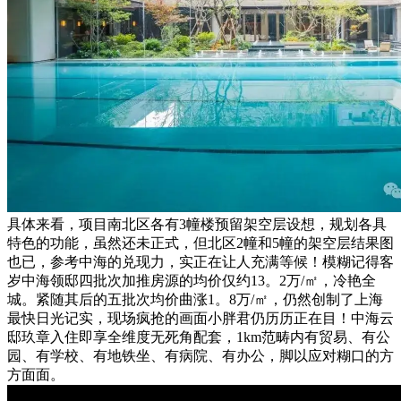
具体来看，项目南北区各有3幢楼预留架空层设想，规划各具
特色的功能，虽然还未正式，但北区2幢和5幢的架空层结果图
也已，参考中海的兑现力，实正在让人充满等候！模糊记得客
岁中海领邸四批次加推房源的均价仅约13。2万/㎡，冷艳全
城。紧随其后的五批次均价曲涨1。8万/㎡，仍然创制了上海
最快日光记实，现场疯抢的画面小胖君仍历历正在目！中海云
邸玖章入住即享全维度无死角配套，1km范畴内有贸易、有公
园、有学校、有地铁坐、有病院、有办公，脚以应对糊口的方
方面面。