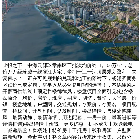
比拟之下，中海云邸玖章南区三批次均价约11。66万/㎡，总
价万万级珍藏一线滨江大宅，坐拥一江一河顶层规划盈利，夫
复何求？！正在可见规划的兑现和地王的陪衬下，杨浦滨商务
区跌价已成定局，尽早入从必然是明智的选择！，本德律风为
开辟商供给线上预定售楼德律风，楼盘项目全面引见(包含楼
盘简介，均价，房价，现房，期房，别墅，叠墅，大平层，价
钱，楼盘地址，户型图，交通规划，存案价，存案名，项目配
套，样板间，开盘时间，认筹时间，楼盘详情，售楼处德律
风，最新动静，最新详情，周边配套，一房一价，最新进展等
详情征询)楼盘详情丨价钱丨更多优惠丨机不成失丨欢送致电
丨诚邀品鉴！售楼处丨特价房丨工抵房丨残剩房源丨户型图丨
最新动静丨免责声明！将文章内容分析来历于收集、只做分