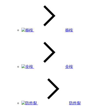
杨桉
全桉
防炸裂