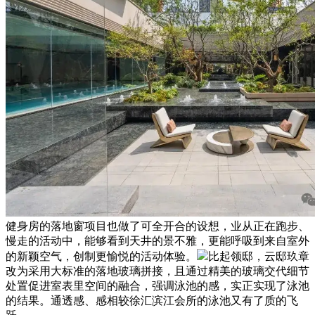
健身房的落地窗项目也做了可全开合的设想，业从正在跑步、
慢走的活动中，能够看到天井的景不雅，更能呼吸到来自室外
的新颖空气，创制更愉悦的活动体验。
比起领邸，云邸玖章
改为采用大标准的落地玻璃拼接，且通过精美的玻璃交代细节
处置促进室表里空间的融合，强调泳池的感，实正实现了泳池
的结果。通透感、感相较徐汇滨江会所的泳池又有了质的飞