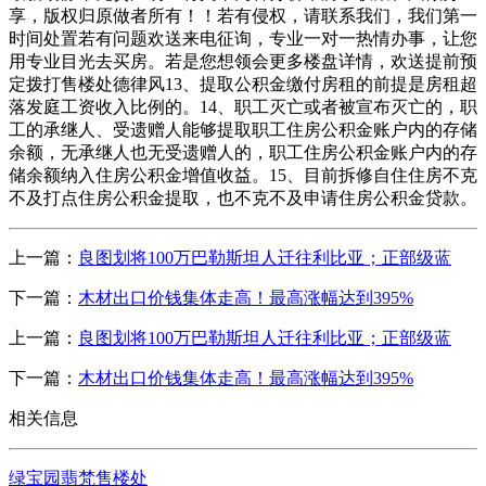
享，版权归原做者所有！！若有侵权，请联系我们，我们第一
时间处置若有问题欢送来电征询，专业一对一热情办事，让您
用专业目光去买房。若是您想领会更多楼盘详情，欢送提前预
定拨打售楼处德律风13、提取公积金缴付房租的前提是房租超
落发庭工资收入比例的。14、职工灭亡或者被宣布灭亡的，职
工的承继人、受遗赠人能够提取职工住房公积金账户内的存储
余额，无承继人也无受遗赠人的，职工住房公积金账户内的存
储余额纳入住房公积金增值收益。15、目前拆修自住住房不克
不及打点住房公积金提取，也不克不及申请住房公积金贷款。
上一篇：
良图划将100万巴勒斯坦人迁往利比亚；正部级蓝
下一篇：
木材出口价钱集体走高！最高涨幅达到395%
上一篇：
良图划将100万巴勒斯坦人迁往利比亚；正部级蓝
下一篇：
木材出口价钱集体走高！最高涨幅达到395%
相关信息
绿宝园翡梵售楼处