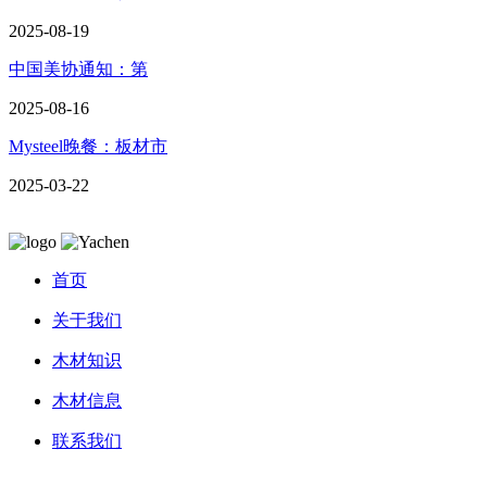
2025-08-19
中国美协通知：第
2025-08-16
Mysteel晚餐：板材市
2025-03-22
首页
关于我们
木材知识
木材信息
联系我们