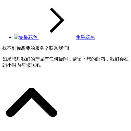
集采花色
找不到你想要的服务？联系我们!
如果您对我们的产品有任何疑问，请留下您的邮箱，我们会在
24小时内与您联系。