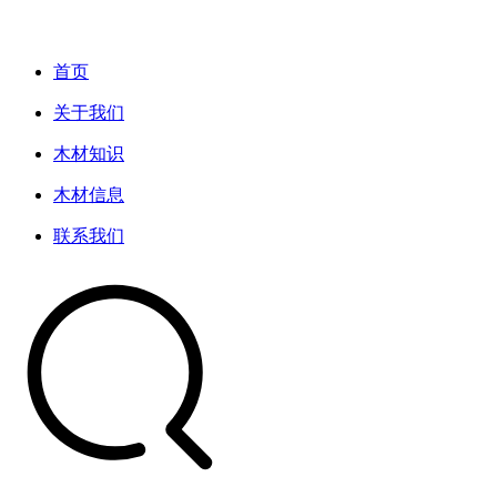
首页
关于我们
木材知识
木材信息
联系我们