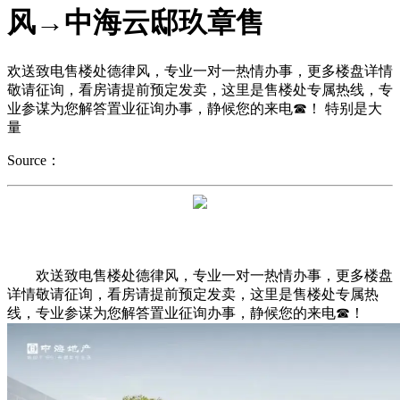
风→中海云邸玖章售
欢送致电售楼处德律风，专业一对一热情办事，更多楼盘详情
敬请征询，看房请提前预定发卖，这里是售楼处专属热线，专
业参谋为您解答置业征询办事，静候您的来电☎！ 特别是大
量
Source：
欢送致电售楼处德律风，专业一对一热情办事，更多楼盘
详情敬请征询，看房请提前预定发卖，这里是售楼处专属热
线，专业参谋为您解答置业征询办事，静候您的来电☎！